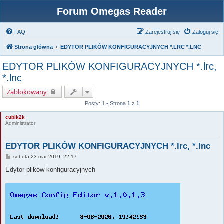
Forum Omegas Reader
FAQ
Zarejestruj się
Zaloguj się
Strona główna
EDYTOR PLIKÓW KONFIGURACYJNYCH *.LRC *.LNC
EDYTOR PLIKÓW KONFIGURACYJNYCH *.lrc,
*.lnc
Zablokowany
Posty: 1 • Strona
1
z
1
cubik2k
Administrator
EDYTOR PLIKÓW KONFIGURACYJNYCH *.lrc, *.lnc
P
sobota 23 mar 2019, 22:17
o
s
Edytor plików konfiguracyjnych
t