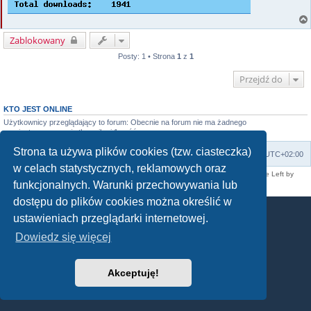
Zablokowany
Posty: 1 • Strona
1
z
1
Przejdź do
KTO JEST ONLINE
Użytkownicy przeglądający to forum: Obecnie na forum nie ma żadnego
zarejestrowanego użytkownika i 1 gość
Strona ta używa plików cookies (tzw. ciasteczka)
Strona główna
Usuń ciasteczka witryny
Strefa czasowa
UTC+02:00
w celach statystycznych, reklamowych oraz
Technologię dostarcza
phpBB
® Forum Software © phpBB Limited | SE Square Left by
PhpBB3 BBCodes
funkcjonalnych. Warunki przechowywania lub
Polski pakiet językowy dostarcza
phpBB.pl
dostępu do plików cookies można określić w
ustawieniach przeglądarki internetowej.
Dowiedz się więcej
Akceptuję!