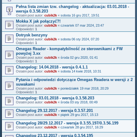
Pełna lista zmian tzw. changelog - aktualizacja: 03.01.2018 -
wersja 0.3.58.203
Ostatni post autor:
cubik2k
«
sobota 16 gru 2017, 19:51
Mokka X jak połączyć?!
Ostatni post autor:
cubik2k
«
czwartek 07 mar 2024, 23:47
Odpowiedzi:
1
Dotrysk benzyny
Ostatni post autor:
cubik2k
«
sobota 06 sty 2024, 07:20
Odpowiedzi:
1
Omegas Reader - kompatybilność ze sterownikami z FW
powyżej 3.xx
Ostatni post autor:
cubik2k
«
środa 02 gru 2020, 01:41
Odpowiedzi:
1
Changelog: 14.04.2018 - wersja 0.4.1.1
Ostatni post autor:
cubik2k
«
sobota 14 kwie 2018, 10:31
Pytania i odpowiedzi dotyczące Omegas Readera w wersji z 2
suwakami
Ostatni post autor:
cubik2k
«
poniedziałek 19 mar 2018, 20:29
Odpowiedzi:
1
Changelog: 03.01.2018 - wersja 0.3.58.203
Ostatni post autor:
cubik2k
«
środa 03 sty 2018, 00:49
Changelog 29.12.2017 - wersja 0.3.57.201
Ostatni post autor:
cubik2k
«
piątek 29 gru 2017, 15:13
Changelog 28/29.12.2017 - wersja 0.3.55.197/0.3.56.199
Ostatni post autor:
cubik2k
«
czwartek 28 gru 2017, 16:29
Changelog 23.12.2017 - wersja 0.3.54.195