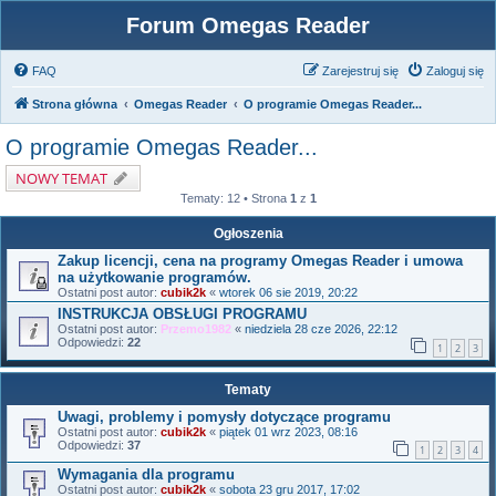
Forum Omegas Reader
FAQ
Zarejestruj się
Zaloguj się
Strona główna
Omegas Reader
O programie Omegas Reader...
O programie Omegas Reader...
NOWY TEMAT
Tematy: 12 • Strona
1
z
1
Ogłoszenia
Zakup licencji, cena na programy Omegas Reader i umowa
na użytkowanie programów.
Ostatni post autor:
cubik2k
«
wtorek 06 sie 2019, 20:22
INSTRUKCJA OBSŁUGI PROGRAMU
Ostatni post autor:
Przemo1982
«
niedziela 28 cze 2026, 22:12
Odpowiedzi:
22
1
2
3
Tematy
Uwagi, problemy i pomysły dotyczące programu
Ostatni post autor:
cubik2k
«
piątek 01 wrz 2023, 08:16
Odpowiedzi:
37
1
2
3
4
Wymagania dla programu
Ostatni post autor:
cubik2k
«
sobota 23 gru 2017, 17:02