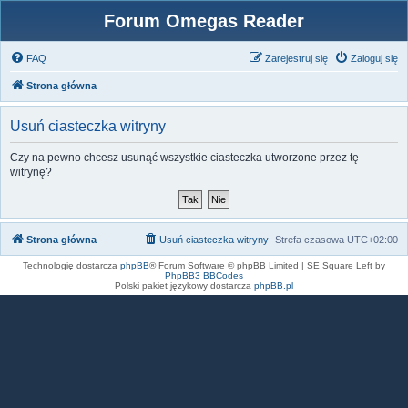
Forum Omegas Reader
FAQ
Zarejestruj się
Zaloguj się
Strona główna
Usuń ciasteczka witryny
Czy na pewno chcesz usunąć wszystkie ciasteczka utworzone przez tę
witrynę?
Strona główna
Usuń ciasteczka witryny
Strefa czasowa
UTC+02:00
Technologię dostarcza
phpBB
® Forum Software © phpBB Limited | SE Square Left by
PhpBB3 BBCodes
Polski pakiet językowy dostarcza
phpBB.pl