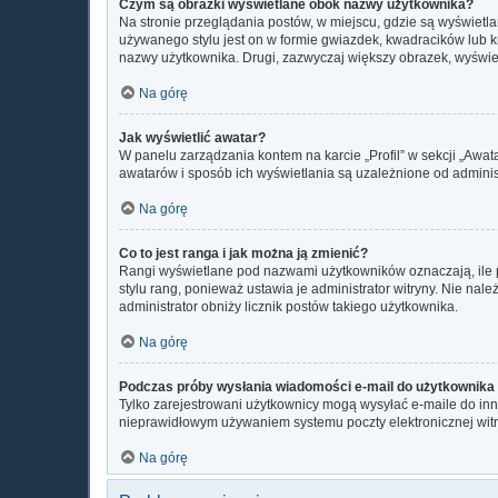
Czym są obrazki wyświetlane obok nazwy użytkownika?
Na stronie przeglądania postów, w miejscu, gdzie są wyświetl
używanego stylu jest on w formie gwiazdek, kwadracików lub kro
nazwy użytkownika. Drugi, zazwyczaj większy obrazek, wyświet
Na górę
Jak wyświetlić awatar?
W panelu zarządzania kontem na karcie „Profil” w sekcji „Awat
awatarów i sposób ich wyświetlania są uzależnione od administ
Na górę
Co to jest ranga i jak można ją zmienić?
Rangi wyświetlane pod nazwami użytkowników oznaczają, ile p
stylu rang, ponieważ ustawia je administrator witryny. Nie nale
administrator obniży licznik postów takiego użytkownika.
Na górę
Podczas próby wysłania wiadomości e-mail do użytkownika 
Tylko zarejestrowani użytkownicy mogą wysyłać e-maile do inny
nieprawidłowym używaniem systemu poczty elektronicznej wi
Na górę