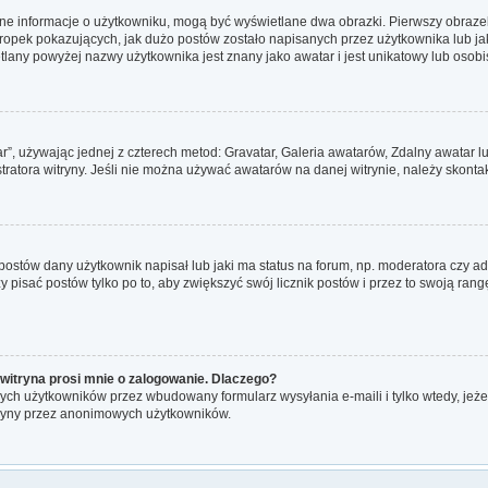
ane informacje o użytkowniku, mogą być wyświetlane dwa obrazki. Pierwszy obrazek
pek pokazujących, jak dużo postów zostało napisanych przez użytkownika lub jaki j
lany powyżej nazwy użytkownika jest znany jako awatar i jest unikatowy lub osobi
ar”, używając jednej z czterech metod: Gravatar, Galeria awatarów, Zdalny awatar 
ratora witryny. Jeśli nie można używać awatarów na danej witrynie, należy skontak
ostów dany użytkownik napisał lub jaki ma status na forum, np. moderatora czy a
ży pisać postów tylko po to, aby zwiększyć swój licznik postów i przez to swoją rangę
witryna prosi mnie o zalogowanie. Dlaczego?
ch użytkowników przez wbudowany formularz wysyłania e-maili i tylko wtedy, jeżeli
tryny przez anonimowych użytkowników.