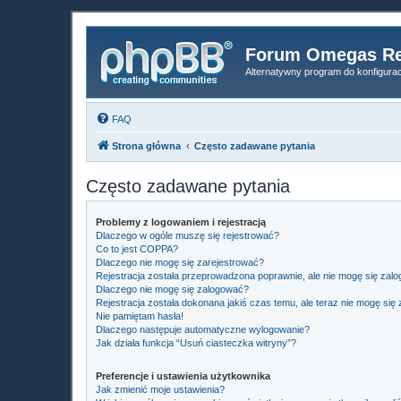
Forum Omegas Re
Alternatywny program do konfigur
FAQ
Strona główna
Często zadawane pytania
Często zadawane pytania
Problemy z logowaniem i rejestracją
Dlaczego w ogóle muszę się rejestrować?
Co to jest COPPA?
Dlaczego nie mogę się zarejestrować?
Rejestracja została przeprowadzona poprawnie, ale nie mogę się zal
Dlaczego nie mogę się zalogować?
Rejestracja została dokonana jakiś czas temu, ale teraz nie mogę się
Nie pamiętam hasła!
Dlaczego następuje automatyczne wylogowanie?
Jak działa funkcja “Usuń ciasteczka witryny”?
Preferencje i ustawienia użytkownika
Jak zmienić moje ustawienia?