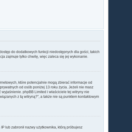
a dostęp do dodatkowych funkcji niedostępnych dla gości, takich
ja zajmuje tylko chwilę, więc zaleca się jej wykonanie.
rnetowych, które potencjalnie mogą zbierać informacje od
prywatnych od osób poniżej 13 roku życia. Jeżeli nie masz
wyjaśnienie. phpBB Limited i właściciele tej witryny nie
iązanych z tą witryną?”, a także nie są punktem kontaktowym
s IP lub zabronił nazwy użytkownika, którą próbujesz