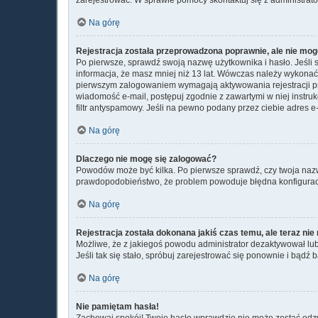
Na górę
Rejestracja została przeprowadzona poprawnie, ale nie mog
Po pierwsze, sprawdź swoją nazwę użytkownika i hasło. Jeśli 
informacja, że masz mniej niż 13 lat. Wówczas należy wykonać i
pierwszym zalogowaniem wymagają aktywowania rejestracji przez
wiadomość e-mail, postępuj zgodnie z zawartymi w niej instru
filtr antyspamowy. Jeśli na pewno podany przez ciebie adres e-
Na górę
Dlaczego nie mogę się zalogować?
Powodów może być kilka. Po pierwsze sprawdź, czy twoja nazwa u
prawdopodobieństwo, że problem powoduje błędna konfiguracja w
Na górę
Rejestracja została dokonana jakiś czas temu, ale teraz ni
Możliwe, że z jakiegoś powodu administrator dezaktywował lub 
Jeśli tak się stało, spróbuj zarejestrować się ponownie i bą
Na górę
Nie pamiętam hasła!
Zachowaj spokój! Twoje hasło wprawdzie nie może zostać odzys