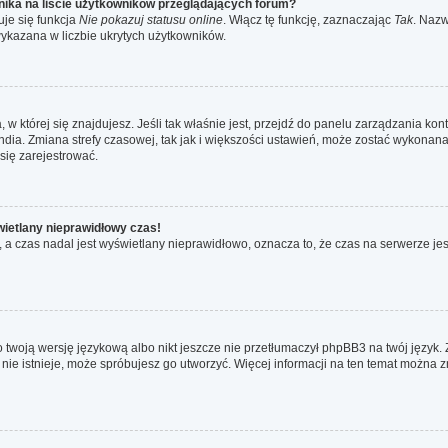
ika na liście użytkowników przeglądających forum?
je się funkcja
Nie pokazuj statusu online
. Włącz tę funkcję, zaznaczając
Tak
. Nazw
wykazana w liczbie ukrytych użytkowników.
ta, w której się znajdujesz. Jeśli tak właśnie jest, przejdź do panelu zarządzania k
dia. Zmiana strefy czasowej, tak jak i większości ustawień, może zostać wykonana 
się zarejestrować.
wietlany nieprawidłowy czas!
a czas nadal jest wyświetlany nieprawidłowo, oznacza to, że czas na serwerze jes
 twoją wersję językową albo nikt jeszcze nie przetłumaczył phpBB3 na twój język. 
a nie istnieje, może spróbujesz go utworzyć. Więcej informacji na ten temat można 