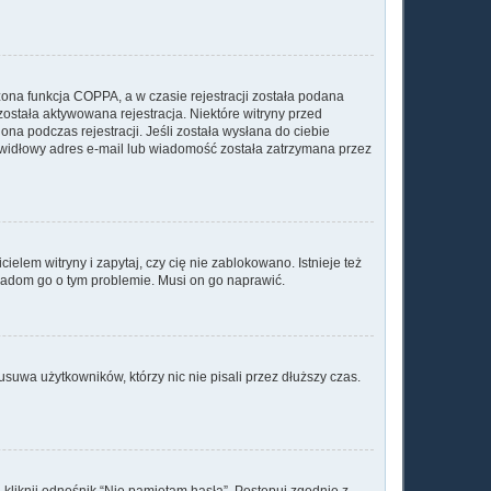
ona funkcja COPPA, a w czasie rejestracji została podana
została aktywowana rejestracja. Niektóre witryny przed
na podczas rejestracji. Jeśli została wysłana do ciebie
rawidłowy adres e-mail lub wiadomość została zatrzymana przez
elem witryny i zapytaj, czy cię nie zablokowano. Istnieje też
wiadom go o tym problemie. Musi on go naprawić.
suwa użytkowników, którzy nic nie pisali przez dłuższy czas.
kliknij odnośnik “Nie pamiętam hasła”. Postępuj zgodnie z