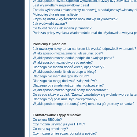
W jaki sposób można zapobiec wyświetlaniu nazwy użytkownika na li
Jest wyświetlany nieprawidłowy czas!
Została wykonana zmiana strefy czasowej, a nadal jest wyświetlany n
Mojego języka nie ma na liście!
Czym są obrazki wyświetlane obok nazwy użytkownika?
Jak wyświetlić awatar?
Co to jest ranga i jak można ją zmienić?
Podczas próby wysłania wiadomości e-mail do użytkownika witryna pr
Problemy z pisaniem
Jak utworzyć nowy temat na forum lub wysłać odpowiedź w temacie?
W jaki sposób można zmienić lub usunąć post?
W jaki sposób można dodać podpis do swojego posta?
W jaki sposób można utworzyć ankietę?
Dlaczego nie można dodać więcej opcji ankiety?
W jaki sposób zmienić lub usunąć ankietę?
Dlaczego nie mam dostępu do forum?
Dlaczego nie mogę dodawać załączników?
Dlaczego otrzymałem/otrzymałam ostrzeżenie?
W jaki sposób można zgłosić posty moderatorowi?
Do czego służy przycisk “Zapisz” znajdujący się w oknie tworzenia t
Dlaczego mój post musi być akceptowany?
W jaki sposób mogę przesunąć swój temat na górę strony tematów?
Formatowanie i typy tematów
Co to jest BBCode?
Czy można używać języka HTML?
Co to są są emotikony?
Czy można umieszczać obrazki w poście?