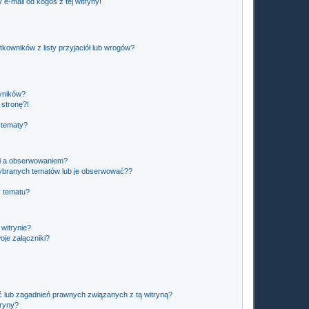
e-mail od kogoś z tej witryny!
owników z listy przyjaciół lub wrogów?
yników?
stronę?!
 tematy?
ki a obserwowaniem?
ybranych tematów lub je obserwować??
, tematu?
 witrynie?
je załączniki?
 lub zagadnień prawnych związanych z tą witryną?
tryny?