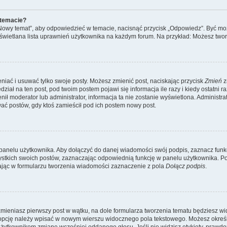
 temacie?
„Nowy temat”, aby odpowiedzieć w temacie, nacisnąć przycisk „Odpowiedz”. Być m
wyświetlana lista uprawnień użytkownika na każdym forum. Na przykład: Możesz two
niać i usuwać tylko swoje posty. Możesz zmienić post, naciskając przycisk
Zmień
z
iał na ten post, pod twoim postem pojawi się informacja ile razy i kiedy ostatni raz
ienił moderator lub administrator, informacja ta nie zostanie wyświetlona. Administr
wać postów, gdy ktoś zamieścił pod ich postem nowy post.
panelu użytkownika. Aby dołączyć do danej wiadomości swój podpis, zaznacz fun
kich swoich postów, zaznaczając odpowiednią funkcję w panelu użytkownika. Po u
ąc w formularzu tworzenia wiadomości zaznaczenie z pola
Dołącz podpis
.
mieniasz pierwszy post w wątku, na dole formularza tworzenia tematu będziesz widz
dą opcję należy wpisać w nowym wierszu widocznego pola tekstowego. Możesz określ
ć użytkownikom zmianę wcześniej oddanego głosu. Jeśli nie widzisz etykiety, praw