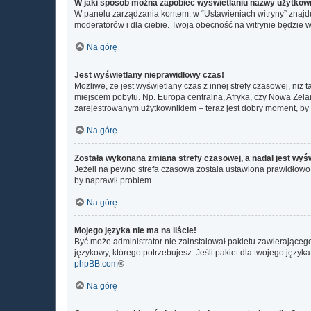
W jaki sposób można zapobiec wyświetlaniu nazwy użytkown
W panelu zarządzania kontem, w “Ustawieniach witryny” znajdu
moderatorów i dla ciebie. Twoja obecność na witrynie będzie 
Na górę
Jest wyświetlany nieprawidłowy czas!
Możliwe, że jest wyświetlany czas z innej strefy czasowej, niż 
miejscem pobytu. Np. Europa centralna, Afryka, czy Nowa Zelan
zarejestrowanym użytkownikiem – teraz jest dobry moment, by 
Na górę
Została wykonana zmiana strefy czasowej, a nadal jest wyś
Jeżeli na pewno strefa czasowa została ustawiona prawidłowo, 
by naprawił problem.
Na górę
Mojego języka nie ma na liście!
Być może administrator nie zainstalował pakietu zawierającego
językowy, którego potrzebujesz. Jeśli pakiet dla twojego język
phpBB.com
®
Na górę