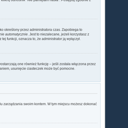
ylko określony przez administratora czas. Zapobiega to
nie automatycznie
. Jest to niezalecane, jeżeli korzystasz z
tej funkcji, oznacza to, że administrator ją wyłączył.
ostarczają one również funkcję – jeśli została włączona przez
waniem, usunięcie ciasteczek może być pomocne.
anelu zarządzania swoim kontem. W tym miejscu możesz dokonać