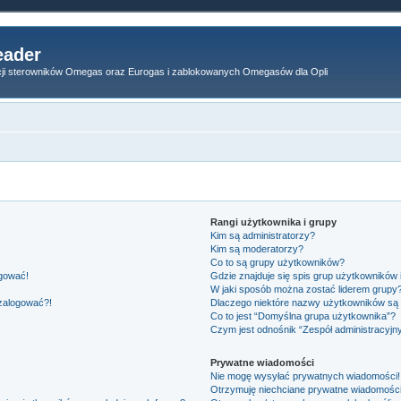
ader
acji sterowników Omegas oraz Eurogas i zablokowanych Omegasów dla Opli
Rangi użytkownika i grupy
Kim są administratorzy?
Kim są moderatorzy?
Co to są grupy użytkowników?
ogować!
Gdzie znajduje się spis grup użytkowników
W jaki sposób można zostać liderem grupy
 zalogować?!
Dlaczego niektóre nazwy użytkowników są 
Co to jest “Domyślna grupa użytkownika”?
Czym jest odnośnik “Zespół administracyjn
Prywatne wiadomości
Nie mogę wysyłać prywatnych wiadomości!
Otrzymuję niechciane prywatne wiadomości