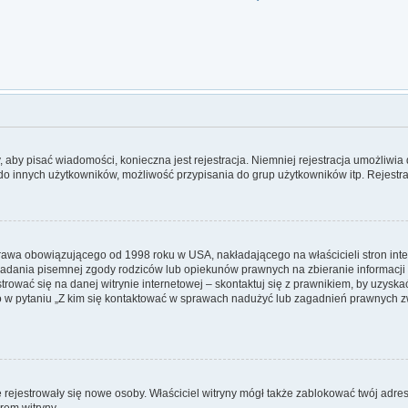
y, aby pisać wiadomości, konieczna jest rejestracja. Niemniej rejestracja umożliwi
do innych użytkowników, możliwość przypisania do grup użytkowników itp. Rejestrac
 prawa obowiązującego od 1998 roku w USA, nakładającego na właścicieli stron inte
iadania pisemnej zgody rodziców lub opiekunów prawnych na zbieranie informacji 
rować się na danej witrynie internetowej – skontaktuj się z prawnikiem, by uzyskać 
w pytaniu „Z kim się kontaktować w sprawach nadużyć lub zagadnień prawnych zw
nie rejestrowały się nowe osoby. Właściciel witryny mógł także zablokować twój adre
rem witryny.