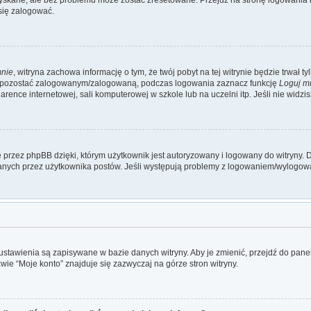
się zalogować.
mnie
, witryna zachowa informację o tym, że twój pobyt na tej witrynie będzie trwał t
y pozostać zalogowanym/zalogowaną, podczas logowania zaznacz funkcję
Loguj m
ence internetowej, sali komputerowej w szkole lub na uczelni itp. Jeśli nie widzisz 
przez phpBB dzięki, którym użytkownik jest autoryzowany i logowany do witryny. D
zytanych przez użytkownika postów. Jeśli występują problemy z logowaniem/wylogo
e ustawienia są zapisywane w bazie danych witryny. Aby je zmienić, przejdź do p
wie “Moje konto” znajduje się zazwyczaj na górze stron witryny.