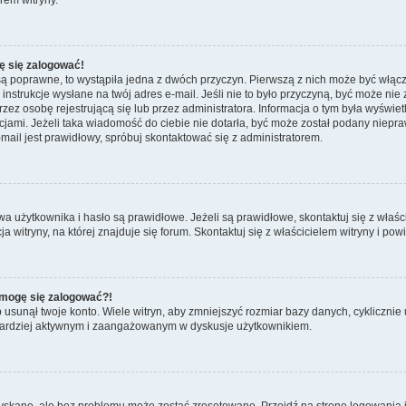
ę się zalogować!
są poprawne, to wystąpiła jedna z dwóch przyczyn. Pierwszą z nich może być włącz
nstrukcje wysłane na twój adres e-mail. Jeśli nie to było przyczyną, być może nie 
 osobę rejestrującą się lub przez administratora. Informacja o tym była wyświetlo
kcjami. Jeżeli taka wiadomość do ciebie nie dotarła, być może został podany niep
mail jest prawidłowy, spróbuj skontaktować się z administratorem.
żytkownika i hasło są prawidłowe. Jeżeli są prawidłowe, skontaktuj się z właścici
itryny, na której znajduje się forum. Skontaktuj się z właścicielem witryny i po
e mogę się zalogować?!
usunął twoje konto. Wiele witryn, aby zmniejszyć rozmiar bazy danych, cyklicznie u
dź bardziej aktywnym i zaangażowanym w dyskusje użytkownikiem.
kane, ale bez problemu może zostać zresetowane. Przejdź na stronę logowania i 