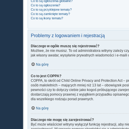
Co to są ogłoszenia globalne?
Co to są ogłoszenia?
Co to są przyklejone tematy?
Co to są zamknięte tematy?
Co to są ikony tematu?
Problemy z logowaniem i rejestracją
Dlaczego w ogóle muszę się rejestrować?
Możliwe, że nie musisz. To od administratora witryny zależy cz
jak własny awatar, wysyłanie prywatnych wiadomości i e-maili 
Na górę
Co to jest COPPA?
COPPA, to skrót od Child Online Privacy and Protection Act –
osób małoletnich – mających mniej niż 13 lat – obowiązek pos
pewności czy to dotyczy ciebie jako kogoś próbującego zarejest
dostarczają pomocy prawnej z wyjątkiem przypadku opisanego 
dla wszelkiego rodzaju porad prawnych.
Na górę
Dlaczego nie mogę się zarejestrować?
Być może właściciel witryny wyłączył funkcję rejestracji, aby 
zarejestrować. W sprawie pomocy skontaktuj się z administrato