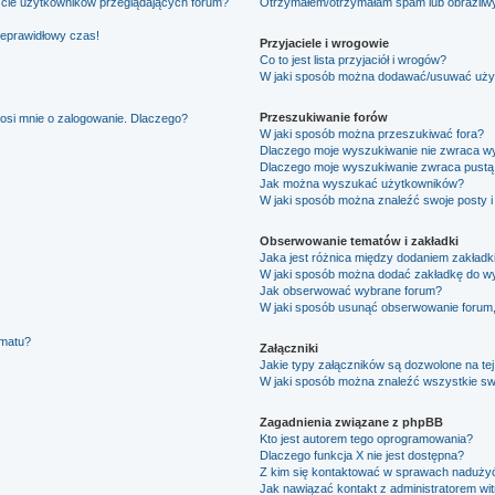
ście użytkowników przeglądających forum?
Otrzymałem/otrzymałam spam lub obraźliwy 
ieprawidłowy czas!
Przyjaciele i wrogowie
Co to jest lista przyjaciół i wrogów?
W jaki sposób można dodawać/usuwać użytk
Przeszukiwanie forów
osi mnie o zalogowanie. Dlaczego?
W jaki sposób można przeszukiwać fora?
Dlaczego moje wyszukiwanie nie zwraca w
Dlaczego moje wyszukiwanie zwraca pustą 
Jak można wyszukać użytkowników?
W jaki sposób można znaleźć swoje posty i
Obserwowanie tematów i zakładki
Jaka jest różnica między dodaniem zakład
W jaki sposób można dodać zakładkę do w
Jak obserwować wybrane forum?
W jaki sposób usunąć obserwowanie forum
ematu?
Załączniki
Jakie typy załączników są dozwolone na tej
W jaki sposób można znaleźć wszystkie swo
Zagadnienia związane z phpBB
Kto jest autorem tego oprogramowania?
Dlaczego funkcja X nie jest dostępna?
Z kim się kontaktować w sprawach nadużyć
Jak nawiązać kontakt z administratorem wi