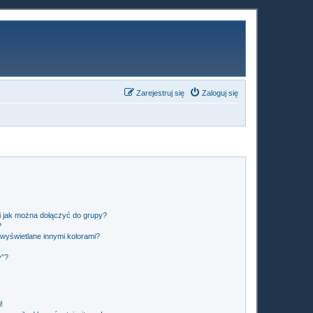
Zarejestruj się
Zaloguj się
 i jak można dołączyć do grupy?
?
wyświetlane innymi kolorami?
y”?
!