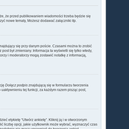
oże, że przed publikowaniem wiadomości trzeba będzie się
rzyć nowe tematy, Możesz dodawać załączniki itp.
najdujący się przy danym poście. Czasami można to zrobić
 post był zmieniany. Informacja ta wyświetli się tylko wtedy,
atorzy i moderatorzy mogą zostawić notatkę z informacją,
kcję
Dołącz podpis
znajdującą się w formularzu tworzenia
aktywnieniu tej funkcji, za każdym razem pisząc post,
ieć etykietę “Utwórz ankietę”. Kliknij ją i w otworzonym
ić liczbę opcji, jakie użytkownik może wybrać, wyznaczyć czas
dopodobnie nie masz uprawnień do tworzenia ankiet.