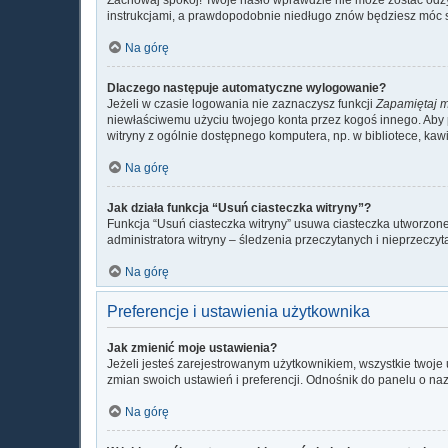
instrukcjami, a prawdopodobnie niedługo znów będziesz móc 
Na górę
Dlaczego następuje automatyczne wylogowanie?
Jeżeli w czasie logowania nie zaznaczysz funkcji
Zapamiętaj 
niewłaściwemu użyciu twojego konta przez kogoś innego. Ab
witryny z ogólnie dostępnego komputera, np. w bibliotece, kawiar
Na górę
Jak działa funkcja “Usuń ciasteczka witryny”?
Funkcja “Usuń ciasteczka witryny” usuwa ciasteczka utworzone 
administratora witryny – śledzenia przeczytanych i nieprzec
Na górę
Preferencje i ustawienia użytkownika
Jak zmienić moje ustawienia?
Jeżeli jesteś zarejestrowanym użytkownikiem, wszystkie twoj
zmian swoich ustawień i preferencji. Odnośnik do panelu o naz
Na górę