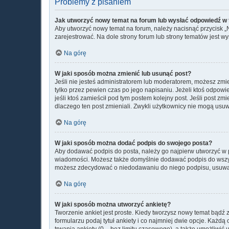
Problemy z pisaniem
Jak utworzyć nowy temat na forum lub wysłać odpowiedź w
Aby utworzyć nowy temat na forum, należy nacisnąć przycisk 
zarejestrować. Na dole strony forum lub strony tematów jest 
Na górę
W jaki sposób można zmienić lub usunąć post?
Jeśli nie jesteś administratorem lub moderatorem, możesz zmie
tylko przez pewien czas po jego napisaniu. Jeżeli ktoś odpowiedz
jeśli ktoś zamieścił pod tym postem kolejny post. Jeśli post zm
dlaczego ten post zmieniali. Zwykli użytkownicy nie mogą usu
Na górę
W jaki sposób można dodać podpis do swojego posta?
Aby dodawać podpis do posta, należy go najpierw utworzyć w 
wiadomości. Możesz także domyślnie dodawać podpis do wszyst
możesz zdecydować o niedodawaniu do niego podpisu, usuwaj
Na górę
W jaki sposób można utworzyć ankietę?
Tworzenie ankiet jest proste. Kiedy tworzysz nowy temat bądź z
formularzu podaj tytuł ankiety i co najmniej dwie opcje. Każ
trwania ankiety (0 – bez limitu czasowego), a także umożliwi